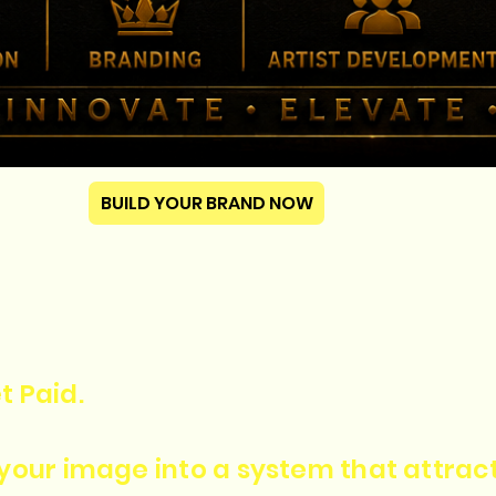
BUILD YOUR BRAND NOW
t Paid.
n your image into a system that attra