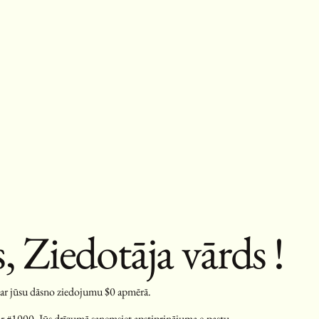
s, Ziedotāja vārds !
par jūsu dāsno ziedojumu $0 apmērā.
r #1000. Jūs drīzumā saņemsiet apstiprinājuma e-pastu.