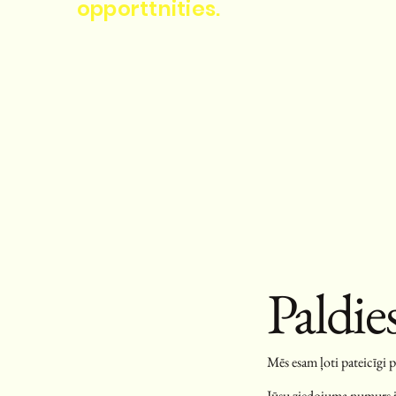
opporttnities.
Paldie
Mēs esam ļoti pateicīgi 
Jūsu ziedojuma numurs i