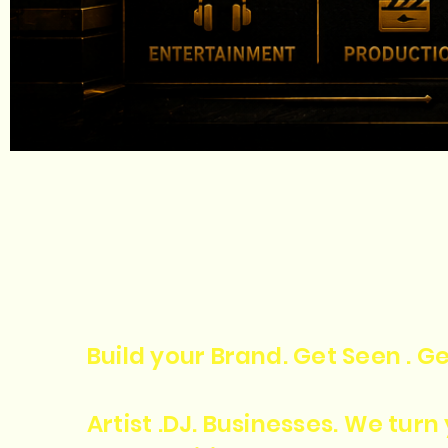
Build your Brand. Get Seen . Ge
Artist .DJ. Businesses. We tur